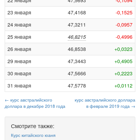
22 января
47,5693
-0,1094
23 января
47,4168
-0,1525
24 января
47,3211
-0,0957
25 января
46,8215
-0,4996
26 января
46,8538
+0,0323
29 января
47,3443
+0,4905
30 января
47,5666
+0,2223
31 января
47,5778
+0,0112
← курс австралийского
курс австралийского доллара
доллара в декабре 2018 года
в феврале 2019 года →
Смотрите также:
Курс китайского юаня