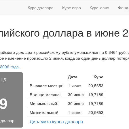
Курс доллара
Курс евро
Курс юаня
Фонд 
лийского доллара в июне 2
лийского доллара к российскому рублю уменьшился на 0,8464 руб. з
ное изменение произошло 2 июня, когда за один день доллар потеря
 2006 года
Дата
Курс
 ЦБ
В начале месяца:
1 июня
20,5653
В конце месяца:
30 июня
19,7189
49
Минимальный:
30 июня
19,7189
Максимальный:
1 июня
20,5653
 доллар
Динамика курса доллара