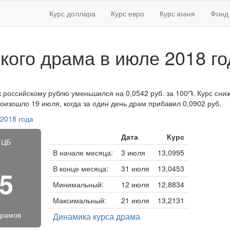
Курс доллара
Курс евро
Курс юаня
Фонд 
кого драма в июле 2018 го
к российскому рублю уменьшился на 0,0542 руб. за 100֏. Курс снижа
изошло 19 июля, когда за один день драм прибавил 0,0902 руб.
 2018 года
Дата
Курс
 ЦБ
В начале месяца:
3 июля
13,0995
В конце месяца:
31 июля
13,0453
65
Минимальный:
12 июля
12,8834
Максимальный:
21 июля
13,2131
драмов
Динамика курса драма