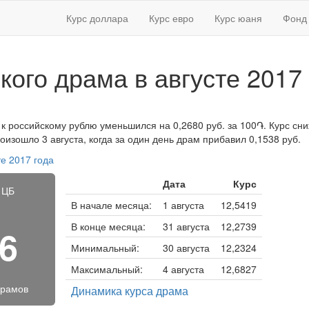
Курс доллара
Курс евро
Курс юаня
Фонд 
кого драма в августе 2017
 к российскому рублю уменьшился на 0,2680 руб. за 100֏. Курс сни
изошло 3 августа, когда за один день драм прибавил 0,1538 руб.
те 2017 года
Дата
Курс
 ЦБ
В начале месяца:
1 августа
12,5419
В конце месяца:
31 августа
12,2739
46
Минимальный:
30 августа
12,2324
Максимальный:
4 августа
12,6827
драмов
Динамика курса драма