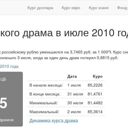
Курс доллара
Курс евро
Курс юаня
Фонд 
кого драма в июле 2010 го
к российскому рублю уменьшился на 3,7465 руб. за 1 000֏. Курс сни
изошло 3 июля, когда за один день драм потерял 0,8815 руб.
 2010 года
Дата
Курс
 ЦБ
В начале месяца:
1 июля
85,2226
В конце месяца:
31 июля
81,4761
55
Минимальный:
30 июля
81,4482
Максимальный:
2 июля
85,3614
 драмов
Динамика курса драма