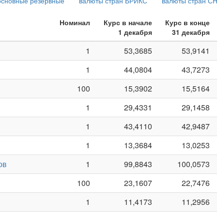
основные резервные
валюты стран БРИКС
валюты стран С
Номинал
Курс в начале
Курс в конце
1 декабря
31 декабря
1
53,3685
53,9141
1
44,0804
43,7273
100
15,3902
15,5164
1
29,4331
29,1458
1
43,4110
42,9487
1
13,3684
13,0253
ов
1
99,8843
100,0573
100
23,1607
22,7476
1
11,4173
11,2956