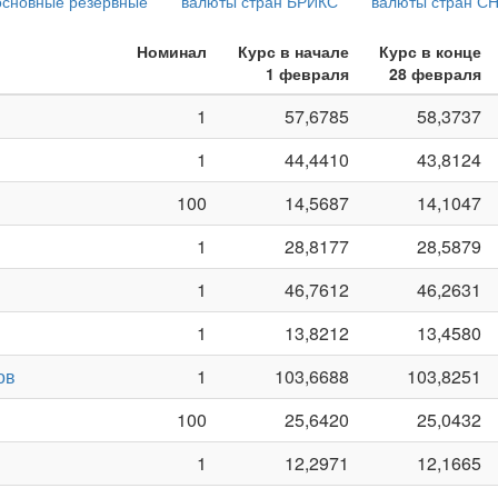
основные резервные
валюты стран БРИКС
валюты стран С
Номинал
Курс в начале
Курс в конце
1 февраля
28 февраля
1
57,6785
58,3737
1
44,4410
43,8124
100
14,5687
14,1047
1
28,8177
28,5879
1
46,7612
46,2631
1
13,8212
13,4580
ов
1
103,6688
103,8251
100
25,6420
25,0432
1
12,2971
12,1665