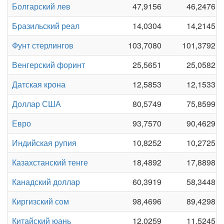
Болгарский лев
47,9156
46,2476
Бразильский реал
14,0304
14,2145
Фунт стерлингов
103,7080
101,3792
Венгерский форинт
25,5651
25,0582
Датская крона
12,5853
12,1533
Доллар США
80,5749
75,8599
Евро
93,7570
90,4629
Индийская рупия
10,8252
10,2725
Казахстанский тенге
18,4892
17,8898
Канадский доллар
60,3919
58,3448
Киргизский сом
98,4696
89,4298
Китайский юань
12,0259
11,5245