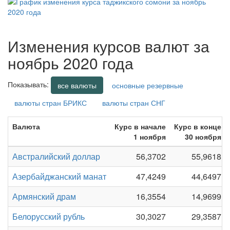
Изменения курсов валют за
ноябрь 2020 года
Показывать:
все валюты
основные резервные
валюты стран БРИКС
валюты стран СНГ
Валюта
Курс в начале
Курс в конце
1 ноября
30 ноября
Австралийский доллар
56,3702
55,9618
Азербайджанский манат
47,4249
44,6497
Армянский драм
16,3554
14,9699
Белорусский рубль
30,3027
29,3587